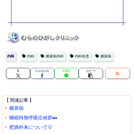
内科
内科
糖尿病内科
内科疾患
糖尿病
X
Facebook
LINE
コピー
【 関連記事 】
糖尿病
睡眠時無呼吸症候群🛌
肥満外来について💡