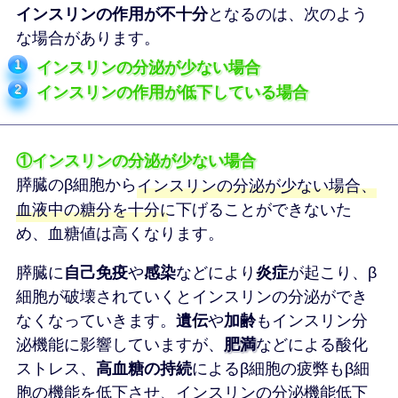
インスリンの作用が不十分
となるのは、次のよう
な場合があります。
インスリンの分泌が少ない場合
インスリンの作用が低下している場合
①インスリンの分泌が少ない場合
膵臓のβ細胞から
インスリンの分泌が少ない場合、
血液中の糖分を十分に下げることができないた
め、血糖値は高くなります。
膵臓に
自己免疫
や
感染
などにより
炎症
が起こり、β
細胞が破壊されていくとインスリンの分泌ができ
なくなっていきます。
遺伝
や
加齢
もインスリン分
泌機能に影響していますが、
肥満
などによる酸化
ストレス、
高血糖の持続
によるβ細胞の疲弊もβ細
胞の機能を低下させ、インスリンの分泌機能低下