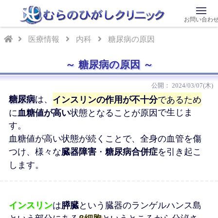
お問い合わ
医療情報
内科
糖尿病の原因
糖尿病の原因
2024/03/07(木)
糖尿病
は、
インスリンの作用が不十分
であるため
に
血糖値が高い
状態となることが原因
で生じま
す。
血糖値が高い状態が続くことで、全身の血管を傷
つけ、様々な
臓器障害
・
糖尿病合併症
を引き起こ
します。
インスリン
は
膵臓
という臓器のランゲルハンス島