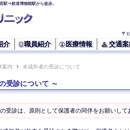
宮駅⇒鉄道博物館駅から徒歩。
〒3
紹介
職員紹介
医療情報
交通案
療案内
未成年者の受診について
者の受診について
の受診は、原則として保護者の同伴をお願いして