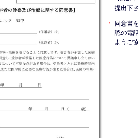
提出下
同意書
認の電
ようご