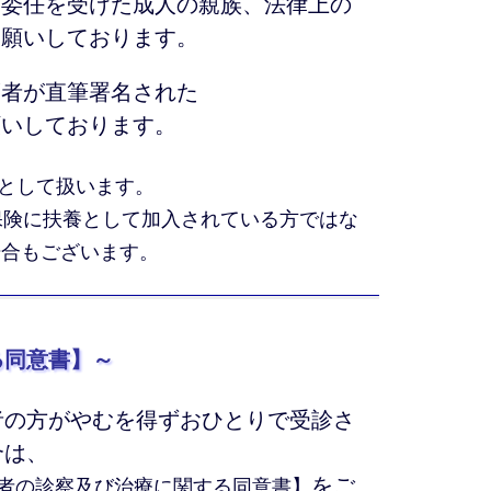
は委任を受けた成人の親族、法律上の
お願いしております。
護者が直筆署名された
いしております。
者として扱います。
保険に扶養として加入されている方ではな
場合もございます。
る同意書】～
者の方がやむを得ずおひとりで受診さ
合は、
をご
者の診察及び治療に関する同意書】