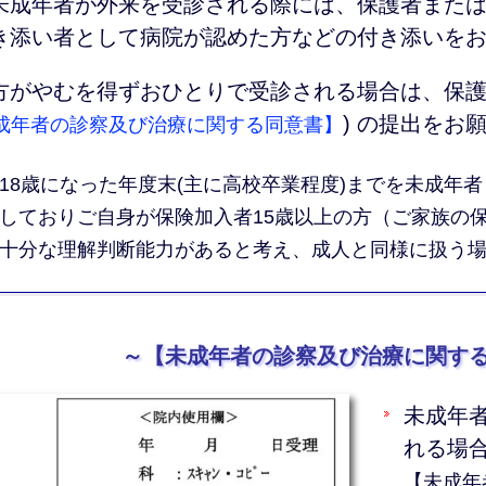
未成年者が外来を受診される際には、保護者また
き添い者として病院が認めた方などの付き添いを
方がやむを得ずおひとりで受診される場合は、保
)
の提出をお願
成年者の診察及び治療に関する同意書】
18歳になった年度末(主に高校卒業程度)までを未成年
しておりご自身が保険加入者15歳以上の方（ご家族の
十分な理解判断能力があると考え、成人と同様に扱う
～【未成年者の診察及び治療に関す
未成年
れる場
【未成年