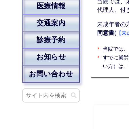
当院では、
医療情報
代理人、付
交通案内
未成年者の
同意書
(
【未
診療予約
当院では、
お知らせ
すでに就労
い方）は、
お問い合わせ