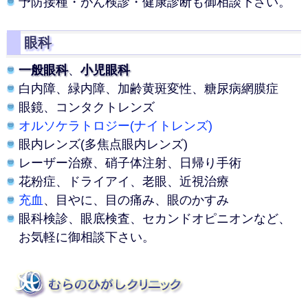
予防接種・がん検診・健康診断も
御相談下さい。
眼科
一般眼科
、
小児眼科
白内障、緑内障、加齢黄斑変性、
糖尿病網膜症
眼鏡、コンタクトレンズ
オルソケラトロジー(ナイトレンズ)
眼内レンズ(多焦点眼内レンズ)
レーザー治療、硝子体注射、
日帰り手術
花粉症、ドライアイ、老眼、
近視治療
充血
、目やに、目の痛み、
眼のかすみ
眼科検診、眼底検査、セカンドオピニオンなど、
お気軽に御相談下さい。