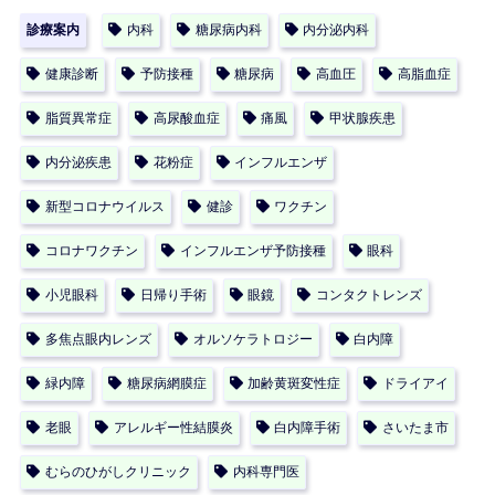
診療案内
内科
糖尿病内科
内分泌内科
健康診断
予防接種
糖尿病
高血圧
高脂血症
脂質異常症
高尿酸血症
痛風
甲状腺疾患
内分泌疾患
花粉症
インフルエンザ
新型コロナウイルス
健診
ワクチン
コロナワクチン
インフルエンザ予防接種
眼科
小児眼科
日帰り手術
眼鏡
コンタクトレンズ
多焦点眼内レンズ
オルソケラトロジー
白内障
緑内障
糖尿病網膜症
加齢黄斑変性症
ドライアイ
老眼
アレルギー性結膜炎
白内障手術
さいたま市
むらのひがしクリニック
内科専門医