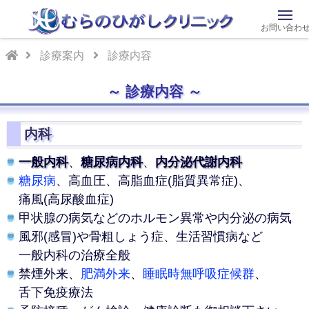
お問い合わ
診療案内
診療内容
診療内容
内科
一般内科
、
糖尿病内科
、
内分泌代謝内科
糖尿病
、高血圧、高脂血症(脂質異常症)、
痛風(高尿酸血症)
甲状腺の病気などのホルモン異常や
内分泌の病気
風邪(感冒)や骨粗しょう症、生活習慣病など
一般内科の治療全般
禁煙外来、
肥満外来
、
睡眠時無呼吸症候群
、
舌下免疫療法