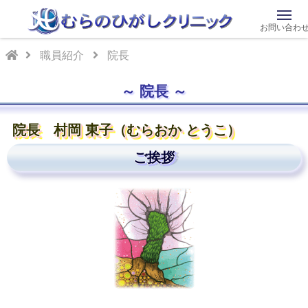
お問い合わ
職員紹介
院長
院長
院長 村岡 東子（むらおか とうこ）
ご挨拶