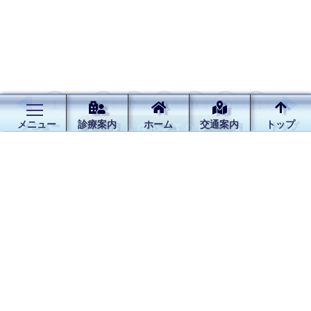
前
次
…
1
6
7
8
9
10
11
メニュー
診療案内
ホーム
交通案内
トップ
↑ＰＡＧＥ - ＴＯＰ
へ
へ