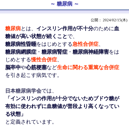
糖尿病
2024/02/15(木)
糖尿病
とは、
インスリン作用が不十分
のために
血
糖値が高い状態が続くこと
で、
糖尿病性昏睡
をはじめとする
急性合併症
、
糖尿病網膜症
・
糖尿病腎症
・
糖尿病神経障害
をは
じめとする
慢性合併症
、
脳卒中
や
心筋梗塞
など
生命に関わる重篤な合併症
を引き起こす病気です。
日本糖尿病学会
では、
「インスリンの作用が十分でないためブドウ糖が
有効に使われずに血糖値が普段より高くなってい
る状態」
と定義されています。