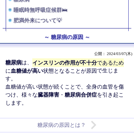
睡眠時無呼吸症候群🛌
肥満外来について💡
糖尿病の原因
2024/03/07(木)
糖尿病
は、
インスリンの作用が不十分
であるため
に
血糖値が高い
状態となることが原因
で生じま
す。
血糖値が高い状態が続くことで、全身の血管を傷
つけ、様々な
臓器障害
・
糖尿病合併症
を引き起こ
します。
糖尿病の原因とは？