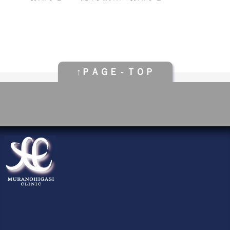
↑ＰＡＧＥ - ＴＯＰ