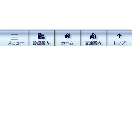
メニュー
診療案内
ホーム
交通案内
トップ
次
1
2
3
4
↑ＰＡＧＥ - ＴＯＰ
へ