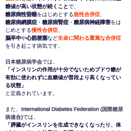
糖値が高い状態が続くこと
で、
糖尿病性昏睡
をはじめとする
急性合併症
、
糖尿病網膜症
・
糖尿病腎症
・
糖尿病神経障害
をは
じめとする
慢性合併症
、
脳卒中
や
心筋梗塞
など
生命に関わる重篤な合併症
を引き起こす病気です。
日本糖尿病学会
では、
「インスリンの作用が十分でないためブドウ糖が
有効に使われずに血糖値が普段より高くなってい
る状態」
と定義されています。
また、
International Diabetes Federation (国際糖尿
病連合)
では、
「膵臓がインスリンを生成できなくなったり、体