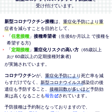
受け付けています。
新型コロナワクチン接種
は、
重症化予防により重
症者を減らすことを目的
として、
「
任意接種
」
接種希望者
（生後6か月以上 で接種を
希望する方)
「
定期接種
」
重症化リスクの高い方
（65歳以上
60歳以上の定期接種対象者)
及び
が実施されています。
コロナワクチン
が、
重症化予防により死亡率を減
らす
だけでなく、
新型コロナウイルス感染症の後
遺症も予防
すること、
接種回数が多いほど予防効
果は高くなる
ことも
報告
されています。
予防接種は予約制となっておりますので、