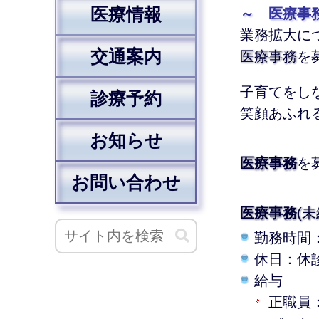
医療情報
～ 医療事
業務拡大に
交通案内
医療事務
を
子育てをし
診療予約
笑顔あふれ
お知らせ
医療事務
を
お問い合わせ
医療事務
(
勤務時間：
休日：休
給与
正職員