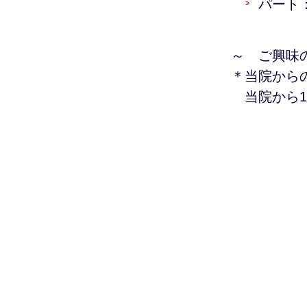
パート：
～ ご興味
＊当院から
当院から1
むらのひ
住所
電話
FAX
E-mai
＊ご使用の
メールにて