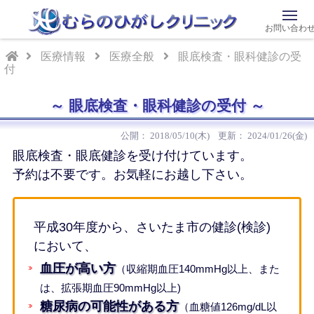
お問い合わ
医療情報
医療全般
眼底検査・眼科健診の受
付
眼底検査・眼科健診の受付
2018/05/10(木)
2024/01/26(金)
眼底検査・眼底健診を受け付けています。
予約は不要です。お気軽にお越し下さい。
平成30年度から、さいたま市の健診(検診)
において、
血圧が高い方
（収縮期血圧140mmHg以上、また
は、拡張期血圧90mmHg以上)
糖尿病の可能性がある方
（血糖値126mg/dL以