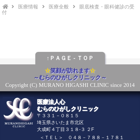
医療情報
医療全般
眼底検査・眼科健診の受
付
↑ＰＡＧＥ - ＴＯＰ
☆
笑顔が訪れます
☆
～むらのひがしクリニック～
Copyright (C) MURANO HIGASHI CLINIC
since 2014
医療法人心
むらのひがしクリニック
〒３３１－０８１５
埼玉県さいたま市北区
大成町４丁目３１８-３ ２F
＜ＴＥＬ＞
０４８－７８８－１７８１