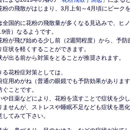
花粉の飛散がはじまり、3月上旬～4月頃にピーク
は全国的に花粉の飛散量が多くなる見込みで、ヒノ
.9倍）なるようです。
花粉が飛び始める少し前（2週間程度）から、予防
り症状を軽くすることができます。
状が出る前から対策をとることが推奨されます。
きる花粉症対策としては、
粉症用めがね（普通の眼鏡でも予防効果がありま
防ぐことです。
いや目薬などにより、花粉を流すことで症状を少
りませんが、ストレスや睡眠不足なども症状を悪
意してみて下さい。