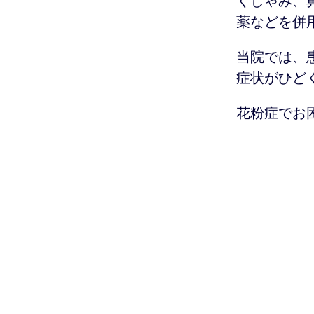
くしゃみ、
薬などを併
当院では、
症状がひど
花粉症でお
むらのひ
住所
電話
FAX
E-mai
＊ご使用の
メールにて