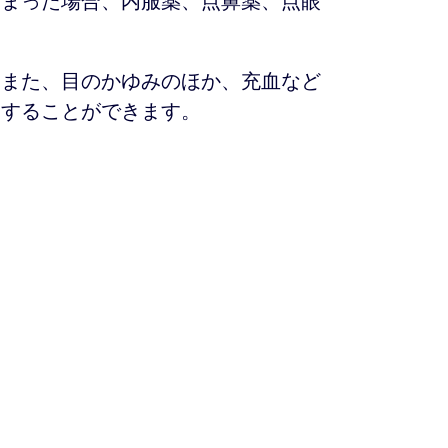
しまった場合、内服薬、点鼻薬、点眼
。また、目のかゆみのほか、充血など
察することができます。
-3 ２F
ございます。
お問い合わせ下さい。