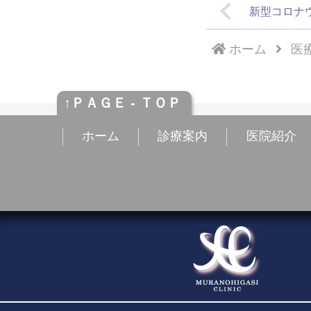
新型コロナ
ホーム
医
↑ＰＡＧＥ - ＴＯＰ
ホーム
診療案内
医院紹介