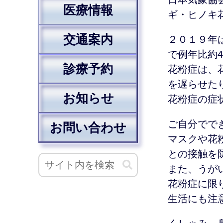
医療情報
ギ・ヒノキ
交通案内
２０１９年
で例年比約4
診療予約
花粉症は、
を遅らせた
お知らせ
花粉症の症
ご自分でで
お問い合わせ
マスクや花
との接触を
また、うが
花粉症に限
生活にも注