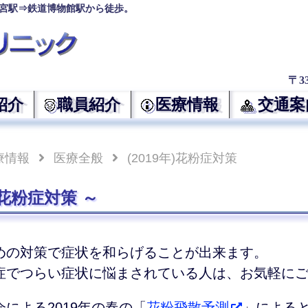
宮駅⇒鉄道博物館駅から徒歩。
〒3
紹介
職員紹介
医療情報
交通案
療情報
医療全般
(2019年)花粉症対策
年)花粉症対策
めの対策で症状を和らげることが出来ます。
症でつらい症状に悩まされている人は、お気軽に
による2019年の春の「
花粉飛散予測
」による