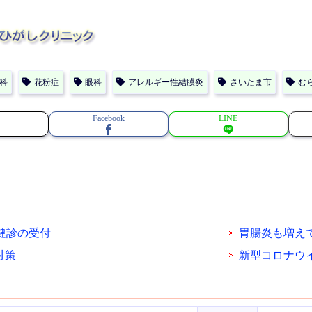
科
花粉症
眼科
アレルギー性結膜炎
さいたま市
む
Facebook
LINE
健診の受付
胃腸炎も増え
対策
新型コロナウ