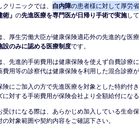
しクリニックでは、
白内障
の患者様に対して厚労
建術」
の
先進医療を専門医が日帰り手術で実施
し
は、厚生労働大臣が健康保険適応外の先進的な医
施設のみに認める医療制度
です。
は、先進的手術費用は健康保険を使えず自費診療
薬費用等の診察代は健康保険を利用した混合診療
保険にご加入の方で先進医療を対象とした特約付
ズに対する手術費用が保険会社より全額給付にな
お受けになる際は、あらかじめ加入している生命
付の対象範囲や契約内容をご確認下さい。