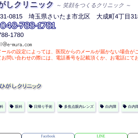
がしクリニック
～ 笑顔をつくるクリニック ～
1-0815
埼玉県さいたま市北区
大成町4丁目318
788-1780
メールの設定によっては、医院からのメールが届かない場合が
お問い合わせの際には、電話番号を記載頂くか、お電話にて
科
眼科
日帰り手術
多焦点眼内レンズ
白内障
白内
Facebook
LINE