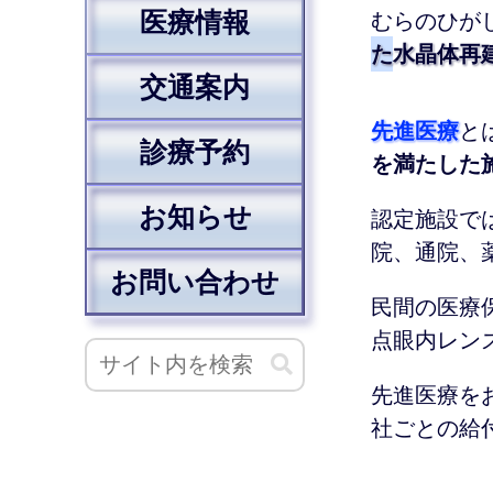
医療情報
むらのひが
た水晶体再
交通案内
先進医療
と
診療予約
を満たした
お知らせ
認定施設で
院、通院、
お問い合わせ
民間の医療
点眼内レン
先進医療を
社ごとの給