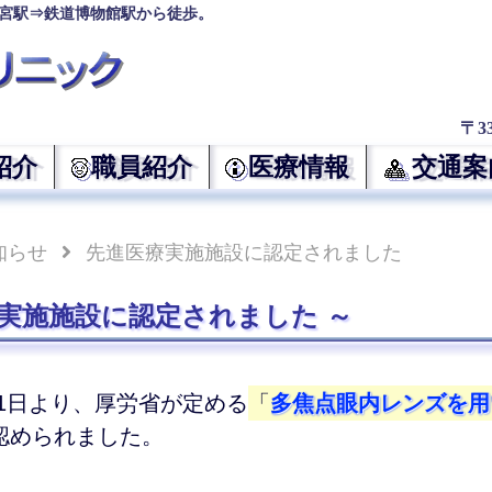
宮駅⇒鉄道博物館駅から徒歩。
〒3
紹介
職員紹介
医療情報
交通案
知らせ
先進医療実施施設に認定されました
実施施設に認定されました
2月1日より、厚労省が定める
「
多焦点眼内レンズを用
認められました。