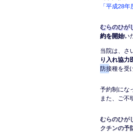
「平成28
むらのひが
約を開始
い
当院は、さ
り入れ協力
防接種を受
予約制にな
また、ご不
むらのひが
クチンの予