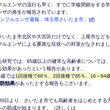
フルエンザの流行も早く、すでに学級閉鎖をする
ンザの発生が報告されています。
年インフルエンザ週報：埼玉県さいたま市」
)
さいたま市北区や大宮区だけでなく、上尾市など
フルエンザによる重篤な症状への対策がなされま
る研究では、65歳以上の健常な高齢者については
る効果
があったという報告があります。
5歳では
1回接種で68％、2回接種で85％、16～64
防効果
があったとする報告もございます。
0月20日より、さいたま市でも高齢者をはじめとす
への助成が始まります。（詳しくは