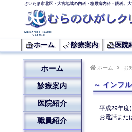
さいたま市北区・大宮地域の内科・糖尿病内科・眼科。大
ホーム
診療案内
医院
ホーム
ホーム
お
インフル
診療案内
医院紹介
平成29年度(2
お電話また
職員紹介