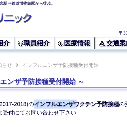
宮駅⇒鉄道博物館駅から徒歩。
〒3
紹介
職員紹介
医療情報
交通案
知らせ
インフルエンザ予防接種受付開始
エンザ予防接種受付開始
017-2018)の
インフルエンザワクチン予防接種
の
は受付にてお問い合わせ下さい。