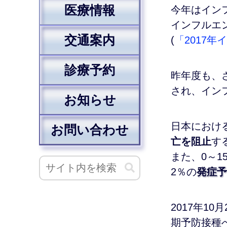
医療情報
今年はイン
インフルエ
交通案内
(
「2017
診療予約
昨年度も、
され、イン
お知らせ
日本におけ
お問い合わせ
亡を阻止
す
また、0～1
2％の
発症予
2017年1
期予防接種