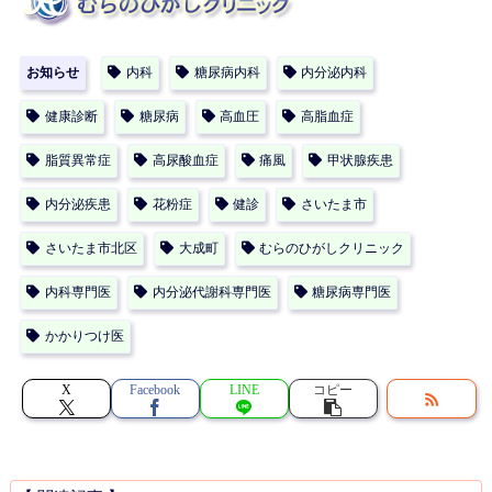
お知らせ
内科
糖尿病内科
内分泌内科
健康診断
糖尿病
高血圧
高脂血症
脂質異常症
高尿酸血症
痛風
甲状腺疾患
内分泌疾患
花粉症
健診
さいたま市
さいたま市北区
大成町
むらのひがしクリニック
内科専門医
内分泌代謝科専門医
糖尿病専門医
かかりつけ医
X
Facebook
LINE
コピー