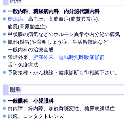
内科
一般内科
、
糖尿病内科
、
内分泌代謝内科
糖尿病
、高血圧、高脂血症(脂質異常症)、
痛風(高尿酸血症)
甲状腺の病気などのホルモン異常や
内分泌の病気
風邪(感冒)や骨粗しょう症、生活習慣病など
一般内科の治療全般
禁煙外来、
肥満外来
、
睡眠時無呼吸症候群
、
舌下免疫療法
予防接種・がん検診・健康診断も
御相談下さい。
眼科
一般眼科
、
小児眼科
白内障、緑内障、加齢黄斑変性、
糖尿病網膜症
眼鏡、コンタクトレンズ