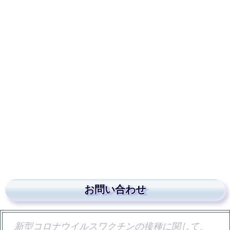
お問い合わせ
新型コロナウイルスワクチンの接種に関して、