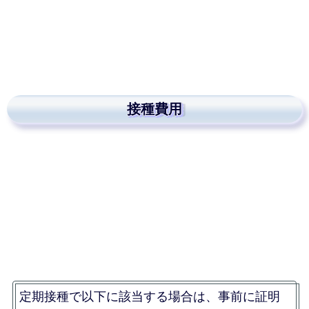
接種費用
定期接種で以下に該当する場合は、事前に証明