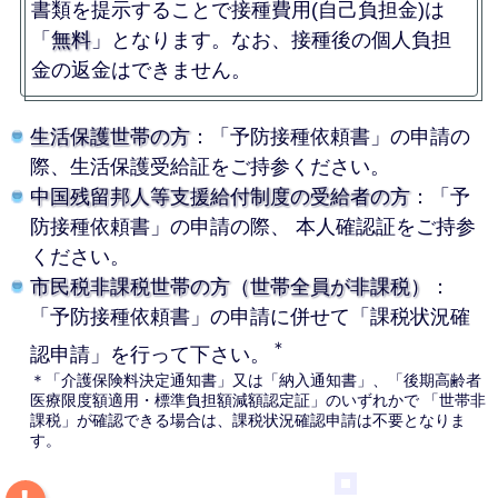
書類を提示することで接種費用(自己負担金)は
「
無料
」となります。なお、接種後の個人負担
金の返金はできません。
生活保護世帯の方
：「予防接種依頼書」の申請の
際、生活保護受給証をご持参ください。
中国残留邦人等支援給付制度の受給者の方
：「予
防接種依頼書」の申請の際、 本人確認証をご持参
ください。
市民税非課税世帯の方（世帯全員が非課税）
：
「予防接種依頼書」の申請に併せて「課税状況確
＊
認申請」を行って下さい。
＊「介護保険料決定通知書」又は「納入通知書」、「後期高齢者
医療限度額適用・標準負担額減額認定証」のいずれかで 「世帯非
課税」が確認できる場合は、課税状況確認申請は不要となりま
す。