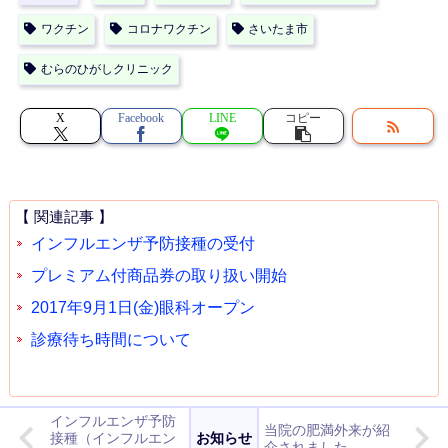
ワクチン
コロナワクチン
さいたま市
むらのひがしクリニック
X
Facebook
LINE
コピー
【 関連記事 】
インフルエンザ予防接種の受付
プレミアム付商品券の取り扱い開始
2017年9月1日(金)眼科オープン
診療待ち時間について
インフルエンザ予防
当院の肥満外来が紹
接種（インフルエン
お知らせ
介されました