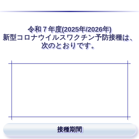
令和７年度(2025年/2026年)
新型コロナウイルスワクチン予防接種
は、
次のとおりです。
接種期間