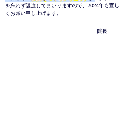
を忘れず邁進してまいります
ので、2024年も宜し
くお願い申し上げます。
院長
むらのひがしクリニック
住所
埼玉県さいたま市北区
大成町4丁目318-3 ２F
電話
FAX
E-mai
＊ご使用のメールの設定によっては、医院からのメールが届かな
い場合がございます。
メールにてお問い合わせの際には、電話番号を記載頂くか、お