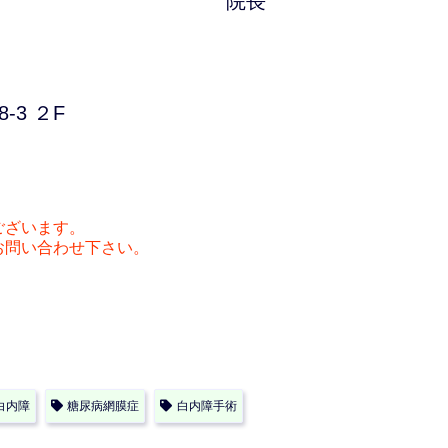
院長
-3 ２F
ございます。
お問い合わせ下さい。
白内障
糖尿病網膜症
白内障手術