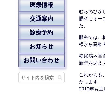
医療情報
むらのひが
交通案内
眼科もオー
た。
診療予約
眼科では、
様から高齢
お知らせ
糖尿病や高
お問い合わせ
新年を迎え
これからも
たします。
2019年も