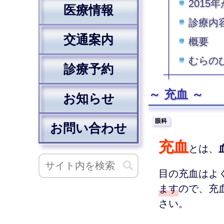
2015
医療情報
診療内
交通案内
概要
むらの
診療予約
充血
お知らせ
眼科
お問い合わせ
充血
とは、
目の充血はよ
ます
ので、充
さい。