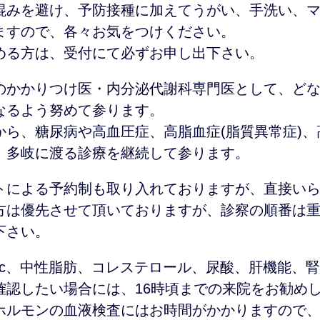
混みを避け、予防接種に加えてうがい、手洗い、
ますので、各々お気をつけください。
める方は、受付にて必ずお申し出下さい。
のかかりつけ医・内分泌代謝科専門医として、ど
なるよう努めて参ります。
から、糖尿病や高血圧症、高脂血症(脂質異常症)
、多岐に渡る診療を継続して参ります。
トによる予約制も取り入れておりますが、直接い
方は優先させて頂いておりますが、診察の順番は
下さい。
A1c、中性脂肪、コレステロール、尿酸、肝機能、
確認したい場合には、16時頃までの来院をお勧め
ホルモンの血液検査にはお時間がかかりますので