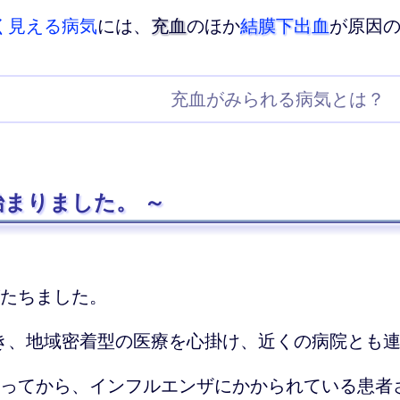
く見える病気
には、
充血
のほか
結膜下出血
が原因
充血がみられる病気とは？
が始まりました。
がたちました。
き、地域密着型の医療を心掛け、近くの病院とも
入ってから、インフルエンザにかかられている患者