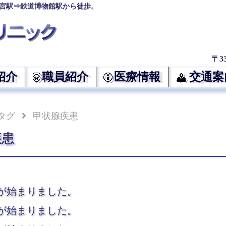
宮駅⇒鉄道博物館駅から徒歩。
〒3
紹介
職員紹介
医療情報
交通案
タグ
甲状腺疾患
疾患
年が始まりました。
年が始まりました。